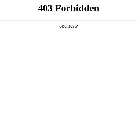
产品及服务
行业解决方案
合作伙伴
投资者关系
2025年度科技价值上市公司
纪经济报道承办的南方财经论坛2025年会在广州成功举行。论坛期间，胜天
项。